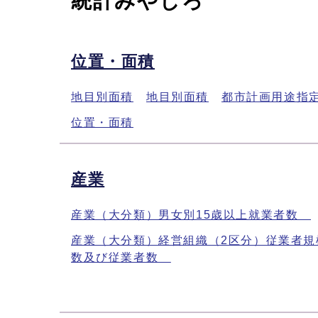
統計みやしろ
位置・面積
地目別面積
地目別面積
都市計画用途指
位置・面積
産業
産業（大分類）男女別15歳以上就業者数
産業（大分類）経営組織（2区分）従業者規
数及び従業者数