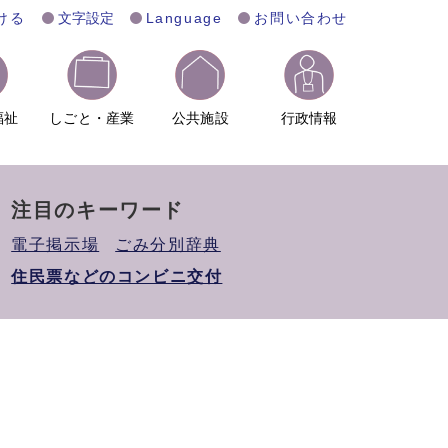
ける
文字設定
Language
お問い合わせ
福祉
しごと・産業
公共施設
行政情報
注目のキーワード
電子掲示場
ごみ分別辞典
住民票などのコンビニ交付