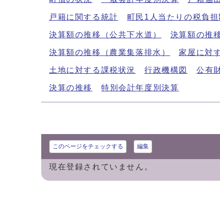
戸籍に関する統計
町民1人当たりの税負担
決算額の推移（公共下水道）
決算額の推
決算額の推移（農業集落排水）
家屋に対
土地に対する課税状況
行政機構図
公有
決算の推移
特別会計年度別決算
このページをチェックする
編集
現在登録されていません。