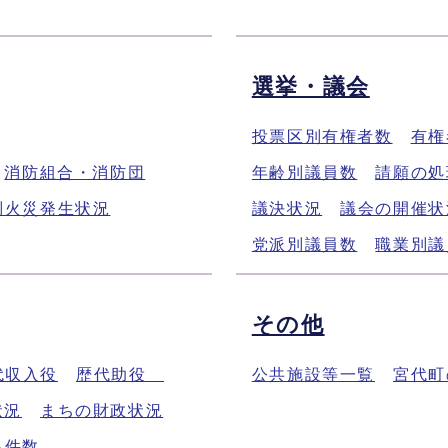
選挙・議会
投票区別有権者数
有権
消防組合・消防団
年齢別議員数
請願の処
別火災発生状況
議決状況
議会の開催状
党派別議員数
職業別議
その他
代収入役
歴代助役
公共施設等一覧
宮代町
状況
まちの財政状況
出件数