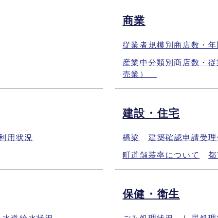
商業
従業者規模別商店数・
産業中分類別商店数・従
売業）
建設・住宅
利用状況
橋梁
建築確認申請受
町道舗装率について
都
保健・衛生