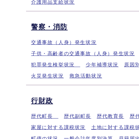
介護用品支給状況
警察・消防
交通事故（人身）発生状況
子供・高齢者の交通事故（人身）発生状況
犯罪発生検挙状況
少年補導状況
原因
火災発生状況
救急活動状況
行財政
歴代町長
歴代副町長
歴代教育長
歴
家屋に対する課税状況
土地に対する課税
町債の状況
一般会計年度別決算
戸籍届