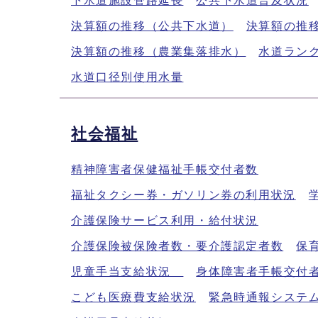
下水道施設管路延長
公共下水道普及状況
決算額の推移（公共下水道）
決算額の推
決算額の推移（農業集落排水）
水道ラン
水道口径別使用水量
社会福祉
精神障害者保健福祉手帳交付者数
福祉タクシー券・ガソリン券の利用状況
介護保険サービス利用・給付状況
介護保険被保険者数・要介護認定者数
保
児童手当支給状況
身体障害者手帳交
こども医療費支給状況
緊急時通報システ