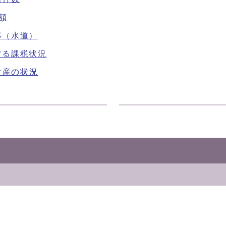
額
移（水道）
する課税状況
財産の状況