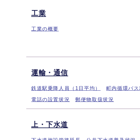
工業
工業の概要
運輸・通信
鉄道駅乗降人員（1日平均）
町内循環バス
電話の設置状況
郵便物取扱状況
上・下水道