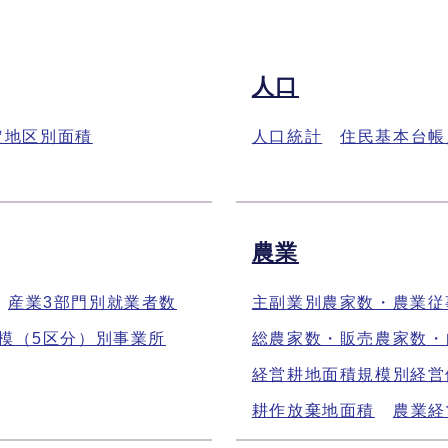
人口
定地区別面積
人口統計
住民基本台帳
農業
産業3部門別就業者数
主副業別農家数・農業従
模（5区分）別事業所
総農家数・販売農家数・
経営耕地面積規模別経営
耕作放棄地面積
農業経