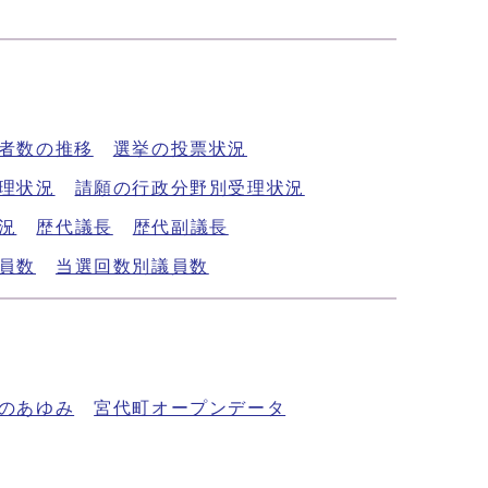
者数の推移
選挙の投票状況
理状況
請願の行政分野別受理状況
況
歴代議長
歴代副議長
員数
当選回数別議員数
のあゆみ
宮代町オープンデータ