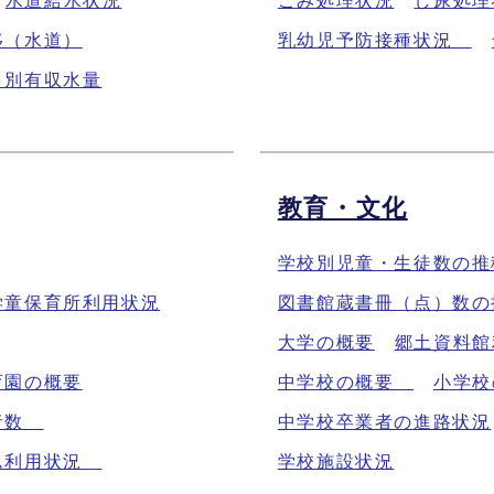
水道給水状況
ごみ処理状況
し尿処理
移（水道）
乳幼児予防接種状況
ク別有収水量
教育・文化
学校別児童・生徒数の
学童保育所利用状況
図書館蔵書冊（点）数の
大学の概要
郷土資料館
育園の概要
中学校の概要
小学校
付者数
中学校卒業者の進路状況
ム利用状況
学校施設状況