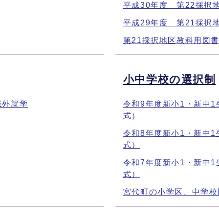
平成30年度 第22採
平成29年度 第21採
第21採択地区教科用図
小中学校の選択制
域外就学
令和9年度新小1・新中
式）
令和8年度新小1・新中
式）
令和7年度新小1・新中
式）
宮代町の小学区、中学校