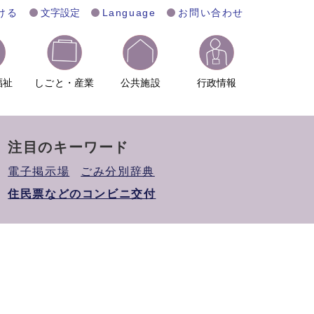
ける
文字設定
Language
お問い合わせ
福祉
しごと・産業
公共施設
行政情報
注目のキーワード
電子掲示場
ごみ分別辞典
住民票などのコンビニ交付