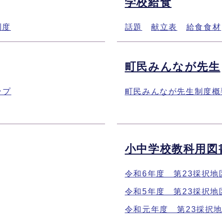
学校給食
制度
話題
献立表
給食食材
町民みんなが先生
ップ
町民みんなが先生制度概
小中学校教科用図
令和6年度 第23採択
令和5年度 第23採択
令和元年度 第23採択