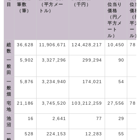
目
筆数
（平方メー
（千円）
位当り
位当
（筆）
トル）
価格
価格
（円／
（円
平方メ
平方
ート
ート
ル）
ル）
総
36,628
11,906,671
124,428,217
10,450
78,
数
一
5,902
3,327,296
299,294
90
般
田
一
5,876
3,234,940
174,021
54
般
畑
宅
21,186
3,745,520
103,212,259
27,556
78,
地
池
16
2,641
77
29
沼
一
528
224,153
12,283
55