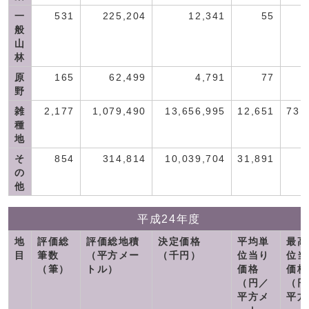
一
531
225,204
12,341
55
般
山
林
原
165
62,499
4,791
77
野
雑
2,177
1,079,490
13,656,995
12,651
73,
種
地
そ
854
314,814
10,039,704
31,891
の
他
平成24年度
地
評価総
評価総地積
決定価格
平均単
最高
目
筆数
（平方メー
（千円）
位当り
位当
（筆）
トル）
価格
価格
（円／
（円
平方メ
平方