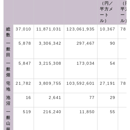
（円／
（円
平方メ
平方
ート
ート
ル）
ル）
総
37,010
11,871,031
123,061,935
10,367
78,
数
一
5,878
3,306,342
297,467
90
般
田
一
5,847
3,215,308
173,034
54
般
畑
宅
21,782
3,809,755
103,592,601
27,191
78,
地
池
16
2,641
77
29
沼
一
519
216,240
11,850
55
般
山
林