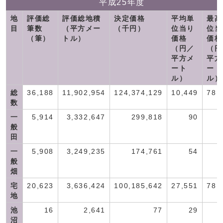
平成25年度
地
評価総
評価総地積
決定価格
平均単
最高
目
筆数
（平方メー
（千円）
位当り
位当
（筆）
トル）
価格
価格
（円／
（円
平方メ
平方
ート
ート
ル）
ル）
総
36,188
11,902,954
124,374,129
10,449
78,
数
一
5,914
3,332,647
299,818
90
般
田
一
5,908
3,249,235
174,761
54
般
畑
宅
20,623
3,636,424
100,185,642
27,551
78,
地
池
16
2,641
77
29
沼