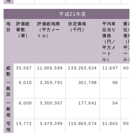
他
平成21年度
地
評価総
評価総地積
決定価格
平均単
最高
目
筆数
（平方メー
（千円）
位当り
位当
（筆）
トル）
価格
価格
（円／
（円
平方メ
平方
ート
ート
ル）
ル）
総
35,567
11,906,589
139,265,924
11,697
90,
数
一
6,010
3,359,791
301,788
90
般
田
一
6,009
3,300,367
177,641
54
般
畑
宅
19,772
3,479,399
110,865,574
31,863
90,
地