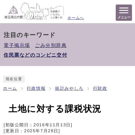
メニュー
ホームへ
注目のキーワード
電子掲示場
ごみ分別辞典
住民票などのコンビニ交付
現在位置
ホーム
行政情報
統計みやしろ
行財政
土地に対する課税状況
[初版公開日：
2016年11月13日
]
[更新日：
2025年7月28日
]