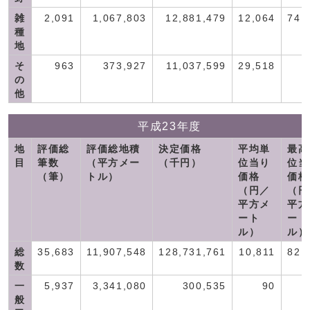
雑
2,091
1,067,803
12,881,479
12,064
74,
種
地
そ
963
373,927
11,037,599
29,518
の
他
平成23年度
地
評価総
評価総地積
決定価格
平均単
最高
目
筆数
（平方メー
（千円）
位当り
位当
（筆）
トル）
価格
価格
（円／
（円
平方メ
平方
ート
ート
ル）
ル）
総
35,683
11,907,548
128,731,761
10,811
82,
数
一
5,937
3,341,080
300,535
90
般