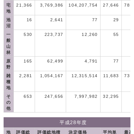
宅
21,366
3,769,386
104,207,754
27,646
78,
地
池
16
2,641
77
29
沼
一
530
223,737
12,260
55
般
山
林
原
165
62,499
4,791
77
野
雑
2,281
1,054,167
12,315,514
11,683
73,
種
地
そ
653
247,656
7,997,982
32,295
の
他
平成28年度
地
評価総
評価総地積
決定価格
平均単
最高