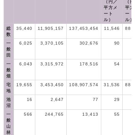
（円／
（円
平方メ
平方
ート
ート
ル）
ル）
総
35,440
11,905,157
137,453,454
11,546
88,
数
一
6,025
3,370,105
302,676
90
般
田
一
6,043
3,315,972
178,516
54
般
畑
宅
19,655
3,453,450
108,907,574
31,536
88,
地
池
16
2,647
77
29
沼
一
566
244,765
13,413
55
般
山
林