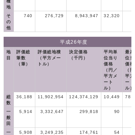
種
地
そ
740
276,729
8,943,947
32,320
の
他
平成26年度
地
評価総
評価総地積
決定価格
平均単
最高
目
筆数
（平方メー
（千円）
位当り
位当
（筆）
トル）
価格
価格
（円／
（円
平方メ
平方
ート
ート
ル）
ル）
総
36,188
11,902,954
124,374,129
10,449
78,
数
一
5,914
3,332,647
299,818
90
般
田
一
5,908
3,249,235
174,761
54