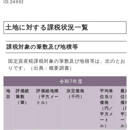
ID:24992
土地に対する課税状況一覧
課税対象の筆数及び地積等
固定資産税課税対象の筆数及び地積等は、次のとお
りです。（出典：概要調書）
令和7年度
地
評価総
評価総地積
決定価格
平均単
最高
目
筆数
（平方メー
（千円）
位当り
位当
（筆）
トル）
価格
価格
（円／
（円
平方メ
平方
ート
ート
ル）
ル）