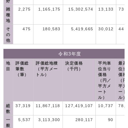
野
雑
2,275
1,165,175
15,302,574
13,133
73,
種
地
そ
475
180,583
5,419,665
30,012
44,
の
他
令和3年度
地
評価総
評価総地積
決定価格
平均単
最高
目
筆数
（平方メー
（千円）
位当り
位当
（筆）
トル）
価格
価格
（円／
（円
平方メ
平方
ート
ート
ル）
ル）
総
37,319
11,867,118
127,419,107
10,737
78,
数
一
5,537
3,113,300
280,117
90
般