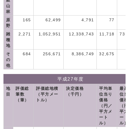
般
山
林
原
165
62,499
4,791
77
野
雑
2,271
1,052,951
12,338,743
11,718
73,
種
地
そ
684
256,671
8,386,749
32,675
の
他
平成27年度
地
評価総
評価総地積
決定価格
平均単
最高
目
筆数
（平方メー
（千円）
位当り
位当
（筆）
トル）
価格
価格
（円／
（円
平方メ
平方
ート
ート
ル）
ル）