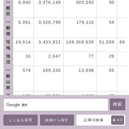
一
6,040
3,376,149
303,292
90
般
田
一
6,061
3,326,799
179,110
54
般
畑
宅
19,514
3,433,821
108,369,626
31,559
88,
地
池
16
2,647
77
29
沼
一
574
248,320
13,608
55
般
山
林
原
165
62,708
4,807
77
野
検索
雑
1,922
1,044,661
15,207,318
14,557
63,
種
よくある質問
組織から探す
記事ID検索
表示
地