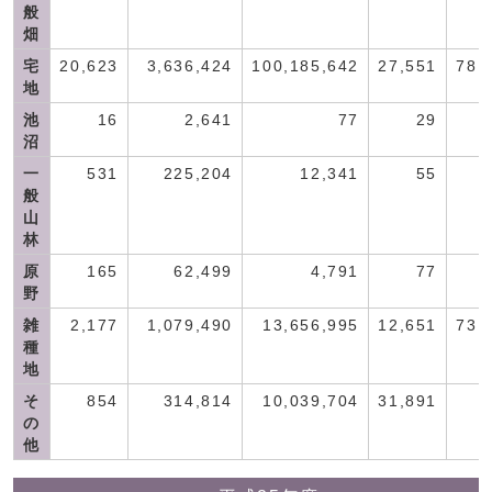
般
畑
宅
20,623
3,636,424
100,185,642
27,551
78,
地
池
16
2,641
77
29
沼
一
531
225,204
12,341
55
般
山
林
原
165
62,499
4,791
77
野
雑
2,177
1,079,490
13,656,995
12,651
73,
種
地
そ
854
314,814
10,039,704
31,891
の
他