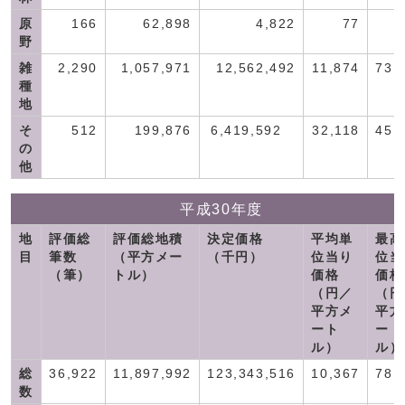
原
166
62,898
4,822
77
野
雑
2,290
1,057,971
12,562,492
11,874
73,
種
地
そ
512
199,876
6,419,592
32,118
45,
の
他
平成30年度
地
評価総
評価総地積
決定価格
平均単
最高
目
筆数
（平方メー
（千円）
位当り
位当
（筆）
トル）
価格
価格
（円／
（円
平方メ
平方
ート
ート
ル）
ル）
総
36,922
11,897,992
123,343,516
10,367
78,
数