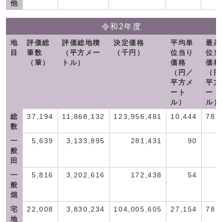
他
令和2年度
地
評価総
評価総地積
決定価格
平均単
最高
目
筆数
（平方メー
（千円）
位当り
位当
（筆）
トル）
価格
価格
（円／
（円
平方メ
平方
ート
ート
ル）
ル）
総
37,194
11,868,132
123,956,481
10,444
78,
数
一
5,639
3,133,895
281,431
90
般
田
一
5,816
3,202,616
172,438
54
般
畑
宅
22,008
3,830,234
104,005,605
27,154
78,
地