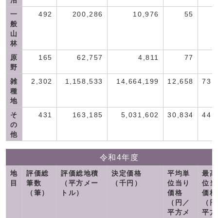
沼
一
492
200,286
10,976
55
般
山
林
原
165
62,757
4,811
77
野
雑
2,302
1,158,533
14,664,199
12,658
73,
種
地
そ
431
163,185
5,031,602
30,834
44,
の
他
令和4年度
地
評価総
評価総地積
決定価格
平均単
最高
目
筆数
（平方メー
（千円）
位当り
位当
（筆）
トル）
価格
価格
（円／
（円
平方メ
平方