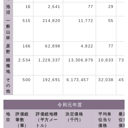
池
16
2,641
77
29
沼
一
515
214,820
11,772
55
般
山
林
原
166
62,898
4,822
77
野
雑
2,534
1,228,337
13,306,879
10,833
73,
種
地
そ
500
192,691
6,173,457
32,038
45,
の
他
令和元年度
地
評価総
評価総地積
決定価格
平均単
最高
目
筆数
（平方メー
（千円）
位当り
位当
（筆）
トル）
価格
価格