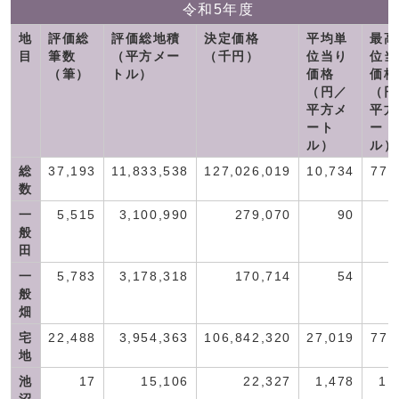
令和5年度
地
評価総
評価総地積
決定価格
平均単
最高
目
筆数
（平方メー
（千円）
位当り
位当
（筆）
トル）
価格
価格
（円／
（円
平方メ
平方
ート
ート
ル）
ル）
総
37,193
11,833,538
127,026,019
10,734
77,
数
一
5,515
3,100,990
279,070
90
般
田
一
5,783
3,178,318
170,714
54
般
畑
宅
22,488
3,954,363
106,842,320
27,019
77,
地
池
17
15,106
22,327
1,478
1,