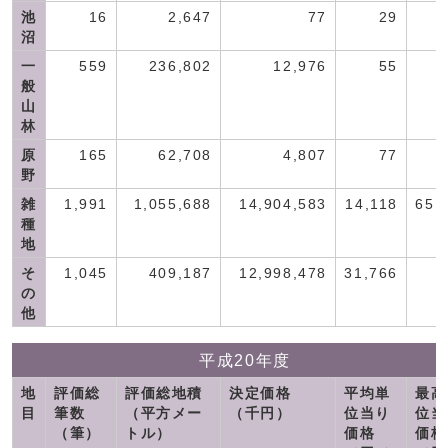
池
16
2,647
77
29
沼
一
559
236,802
12,976
55
般
山
林
原
165
62,708
4,807
77
野
雑
1,991
1,055,688
14,904,583
14,118
65,
種
地
そ
1,045
409,187
12,998,478
31,766
の
他
平成20年度
地
評価総
評価総地積
決定価格
平均単
最高
目
筆数
（平方メー
（千円）
位当り
位当
（筆）
トル）
価格
価格