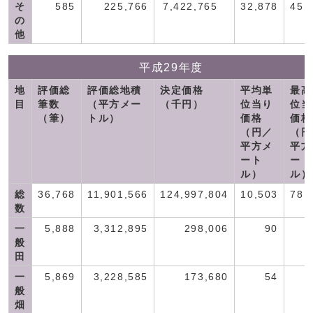
そ
585
225,766
7,422,765
32,878
45,
の
他
平成29年度
地
評価総
評価総地積
決定価格
平均単
最高
目
筆数
（平方メー
（千円）
位当り
位当
（筆）
トル）
価格
価格
（円／
（円
平方メ
平方
ート
ート
ル）
ル）
総
36,768
11,901,566
124,997,804
10,503
78,
数
一
5,888
3,312,895
298,006
90
般
田
一
5,869
3,228,585
173,680
54
般
畑