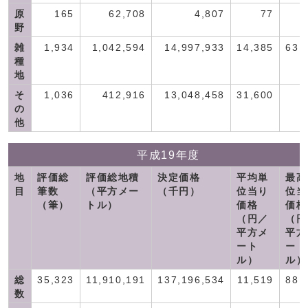
原
165
62,708
4,807
77
野
雑
1,934
1,042,594
14,997,933
14,385
63,
種
地
そ
1,036
412,916
13,048,458
31,600
の
他
平成19年度
地
評価総
評価総地積
決定価格
平均単
最高
目
筆数
（平方メー
（千円）
位当り
位当
（筆）
トル）
価格
価格
（円／
（円
平方メ
平方
ート
ート
ル）
ル）
総
35,323
11,910,191
137,196,534
11,519
88,
数