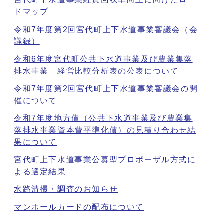
ドマップ
令和7年度第2回宮代町上下水道事業審議会（会
議録）
令和6年度宮代町公共下水道事業及び農業集落
排水事業 経営比較分析表の公表について
令和7年度第2回宮代町上下水道事業審議会の開
催について
令和7年度地方債（公共下水道事業及び農業集
落排水事業資本費平準化債）の見積り合わせ結
果について
宮代町上下水道事業公募型プロポーザル方式に
よる選定結果
水路清掃・調査のお知らせ
マンホールカードの配布について