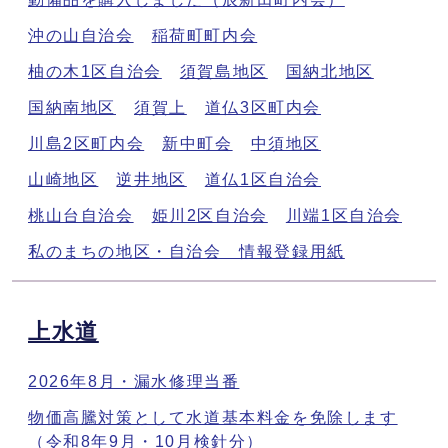
沖の山自治会
稲荷町町内会
柚の木1区自治会
須賀島地区
国納北地区
国納南地区
須賀上
道仏3区町内会
川島2区町内会
新中町会
中須地区
山崎地区
逆井地区
道仏1区自治会
桃山台自治会
姫川2区自治会
川端1区自治会
私のまちの地区・自治会 情報登録用紙
上水道
2026年8月・漏水修理当番
物価高騰対策として水道基本料金を免除します
（令和8年9月・10月検針分）