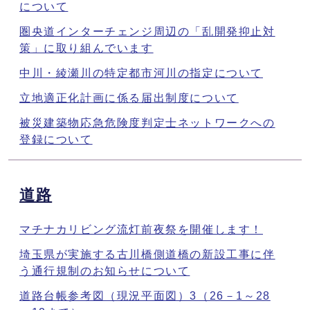
について
圏央道インターチェンジ周辺の「乱開発抑止対
策」に取り組んでいます
中川・綾瀬川の特定都市河川の指定について
立地適正化計画に係る届出制度について
被災建築物応急危険度判定士ネットワークへの
登録について
道路
マチナカリビング流灯前夜祭を開催します！
埼玉県が実施する古川橋側道橋の新設工事に伴
う通行規制のお知らせについて
道路台帳参考図（現況平面図）3（26－1～28