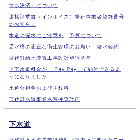
マホ決済）について
適格請求書（インボイス）発行事業者登録番号
のお知らせ
水道の漏水にご注意を
予算について
受水槽の適正な衛生管理のお願い
給水契約
宮代町給水装置工事設計施行基準
上下水道料金が 「Pay Pay」で納付できるよ
うになりました
水道分担金および手数料
宮代町水道事業水質検査計画
下水道
宮代町下水道事業経費回収率向上に向けたロー