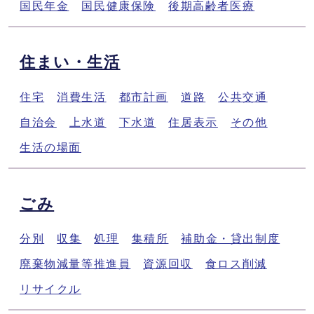
国民年金
国民健康保険
後期高齢者医療
住まい・生活
住宅
消費生活
都市計画
道路
公共交通
自治会
上水道
下水道
住居表示
その他
生活の場面
ごみ
分別
収集
処理
集積所
補助金・貸出制度
廃棄物減量等推進員
資源回収
食ロス削減
リサイクル