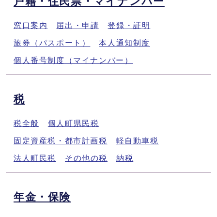
戸籍・住民票・マイナンバー
窓口案内
届出・申請
登録・証明
旅券（パスポート）
本人通知制度
個人番号制度（マイナンバー）
税
税全般
個人町県民税
固定資産税・都市計画税
軽自動車税
法人町民税
その他の税
納税
年金・保険