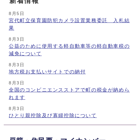
新着情報
8月5日
宮代町立保育園防犯カメラ設置業務委託 入札結
果
8月3日
公益のために使用する軽自動車等の軽自動車税の
減免について
8月3日
地方税お支払いサイトでの納付
8月3日
全国のコンビニエンスストアで町の税金が納めら
れます
8月3日
ひとり親控除及び寡婦控除について