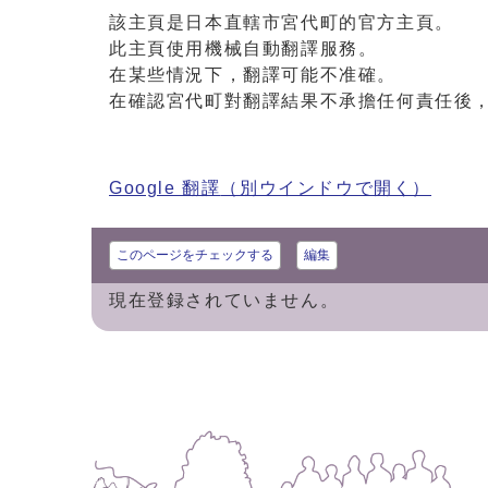
該主頁是日本直轄市宮代町的官方主頁。
此主頁使用機械自動翻譯服務。
在某些情況下，翻譯可能不准確。
在確認宮代町對翻譯結果不承擔任何責任後
Google 翻譯
（別ウインドウで開く）
このページをチェックする
編集
現在登録されていません。