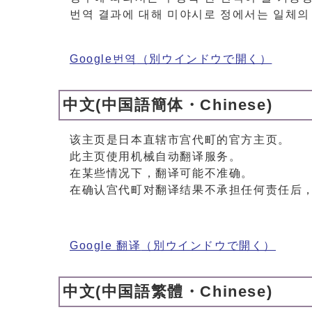
번역 결과에 대해 미야시로 정에서는 일체의
Google번역
（別ウインドウで開く）
中文(中国語簡体・Chinese)
该主页是日本直辖市宫代町的官方主页。
此主页使用机械自动翻译服务。
在某些情况下，翻译可能不准确。
在确认宫代町对翻译结果不承担任何责任后
Google 翻译
（別ウインドウで開く）
中文(中国語繁體・Chinese)