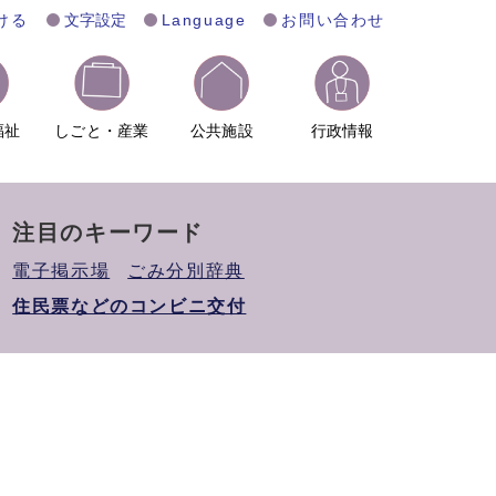
ける
文字設定
Language
お問い合わせ
福祉
しごと・産業
公共施設
行政情報
注目のキーワード
電子掲示場
ごみ分別辞典
住民票などのコンビニ交付