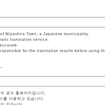
of Miyashiro Town, a Japanese municipality.
tic translation service.
naccurate.
sponsible for the translation results before using th
）
정의 공식 홈페이지입니다.
스를 사용하고 있습니다.
성이 있습니다.