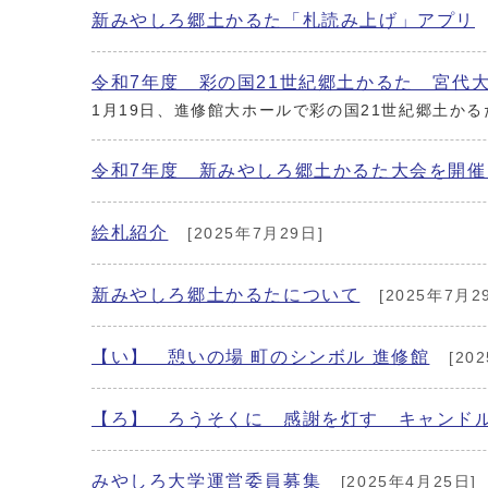
新みやしろ郷土かるた「札読み上げ」アプリ
令和7年度 彩の国21世紀郷土かるた 宮代
1月19日、進修館大ホールで彩の国21世紀郷土か
令和7年度 新みやしろ郷土かるた大会を開催
絵札紹介
[2025年7月29日]
新みやしろ郷土かるたについて
[2025年7月2
【い】 憩いの場 町のシンボル 進修館
[20
【ろ】 ろうそくに 感謝を灯す キャンド
みやしろ大学運営委員募集
[2025年4月25日]