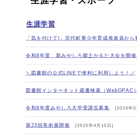
生涯学習・スポーツ
生涯学習
「気を付けて!」宮代町青少年育成推進員から
令和8年度 新みやしろ郷土かるた大会を開催
＼図書館の公式LINEで便利に利用しよう！／
図書館インターネット蔵書検索（WebOPAC
令和8年度みやしろ大学受講生募集
[2026年5
第23回美術展開催
[2026年4月10日]