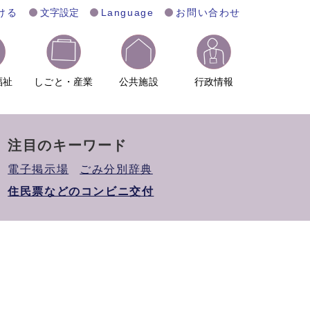
ける
文字設定
Language
お問い合わせ
福祉
しごと・産業
公共施設
行政情報
注目のキーワード
電子掲示場
ごみ分別辞典
住民票などのコンビニ交付