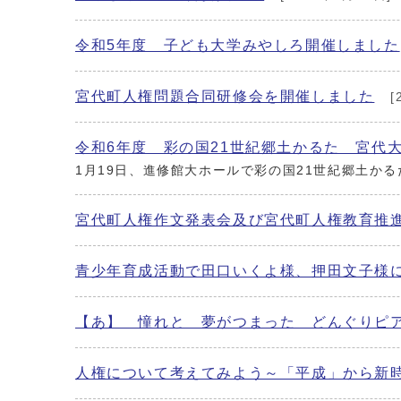
令和5年度 子ども大学みやしろ開催しました
宮代町人権問題合同研修会を開催しました
[
令和6年度 彩の国21世紀郷土かるた 宮代
1月19日、進修館大ホールで彩の国21世紀郷土か
宮代町人権作文発表会及び宮代町人権教育推
青少年育成活動で田口いくよ様、押田文子様
【あ】 憧れと 夢がつまった どんぐりピ
人権について考えてみよう～「平成」から新