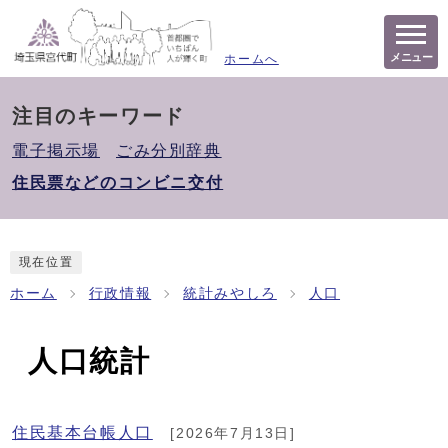
メニュー
ホームへ
注目のキーワード
電子掲示場
ごみ分別辞典
住民票などのコンビニ交付
現在位置
ホーム
行政情報
統計みやしろ
人口
人口統計
住民基本台帳人口
[2026年7月13日]