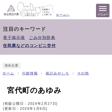
メニュー
ホームへ
注目のキーワード
電子掲示場
ごみ分別辞典
住民票などのコンビニ交付
現在位置
ホーム
行政情報
統計みやしろ
その他
宮代町のあゆみ
[初版公開日：
2024年2月27日
]
[更新日：
2026年1月6日
]