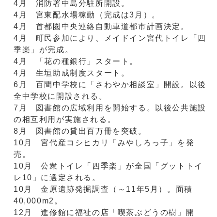
4月 消防署中島分駐所開設。
4月 宮東配水場稼動（完成は3月）。
4月 首都圏中央連絡自動車道都市計画決定。
4月 町民参加により、メイドイン宮代トイレ「四
季楽」が完成。
4月 「花の種銀行」スタート。
4月 生垣助成制度スタート。
6月 百間中学校に「さわやか相談室」開設。以後
全中学校に開設される。
7月 図書館の広域利用を開始する。以後公共施設
の相互利用が実施される。
8月 図書館の貸出百万冊を突破。
10月 宮代産コシヒカリ「みやしろっ子」を発
売。
10月 公衆トイレ「四季楽」が全国「グットトイ
レ10」に選定される。
10月 金原遺跡発掘調査（～11年5月）。面積
40,000m2。
12月 進修館に福祉の店「喫茶ぶどうの樹」開