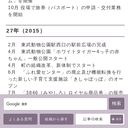
ム」を開催
10月 役場で旅券（パスポート）の申請・交付業務
を開始
27年（2015）
2月 東武動物公園駅西口の駅前広場の完成
4月 東武動物公園「ホワイトタイガー4っ子の赤
ちゃん」一般公開スタート
4月 町の組織改革、新体制でスタート
6月 「ふれ愛センター」の廃止及び機能転換を行
った新しい子育て支援施設「きしゃぽっぽ」のオー
プン
7月 「3846（みやしろ）ロイヤル商品券」の販売
開始
検索
11月 マイナンバー制度（社会保障・税番号制
度）通知カードを送付
よくある質問
組織から探す
記事ID検索
表示
12月 イルミネーション点灯式でお披露目、60周
年記念の新たな歌「雲の果てに」