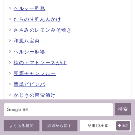
ヘルシー酢豚
たらの甘酢あんかけ
ささみのレモンみそ焼き
和風八宝菜
ヘルシー麻婆
鮭のトマトソースがけ
豆腐チャンプルー
簡単ビビンバ
かじきの南蛮漬け
豆腐ステーキ
検索
鶏むね肉のパン粉焼き
よくある質問
組織から探す
記事ID検索
表示
鶏肉と根菜の甘酢あん