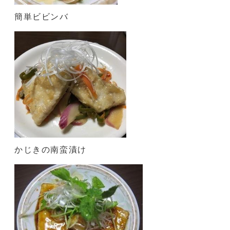
簡単ビビンバ
かじきの南蛮漬け