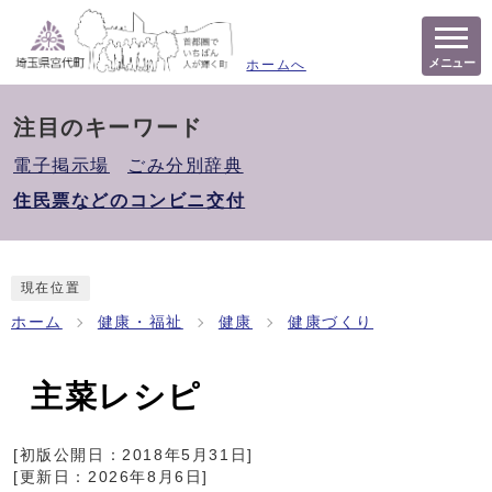
メニュー
ホームへ
注目のキーワード
電子掲示場
ごみ分別辞典
住民票などのコンビニ交付
現在位置
ホーム
健康・福祉
健康
健康づくり
主菜レシピ
[初版公開日：
2018年5月31日
]
[更新日：
2026年8月6日
]