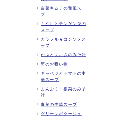
白菜キムチの和風スー
プ
もやしとチンゲン菜の
スープ
カラフル★コンソメス
ープ
かぶとあおさのみそ汁
筍のお吸い物
キャベツとトマトの中
華スープ
まんぷく！根菜のみそ
汁
青菜の中華スープ
グリーンポタージュ