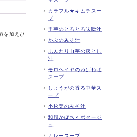
カラフル★キムチスー
プ
里芋のとろとろ味噌汁
酒を加えひ
かぶのみそ汁
ふんわり山芋の落とし
汁
モロヘイヤのねばねば
スープ
しょうがの香る中華ス
ープ
小松菜のみそ汁
和風かぼちゃポタージ
ュ
カレースープ