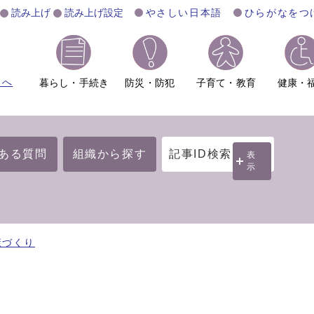
読み上げ
読み上げ設定
やさしい日本語
ひらがなをつ
ムへ
暮らし・手続き
防災・防犯
子育て・教育
健康・
ある質問
組織から探す
記事ID検索
表
示
康づくり