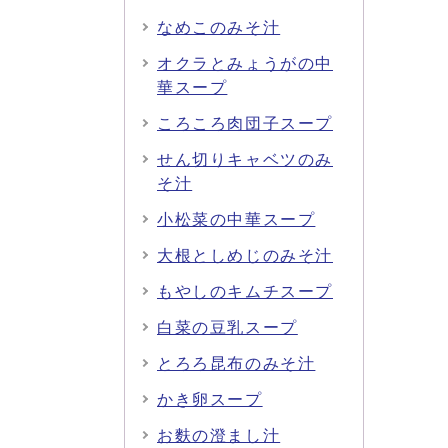
なめこのみそ汁
オクラとみょうがの中
華スープ
ころころ肉団子スープ
せん切りキャベツのみ
そ汁
小松菜の中華スープ
大根としめじのみそ汁
もやしのキムチスープ
白菜の豆乳スープ
とろろ昆布のみそ汁
かき卵スープ
お麩の澄まし汁