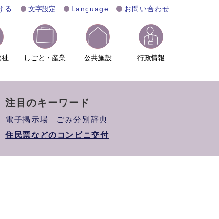
ける
文字設定
Language
お問い合わせ
福祉
しごと・産業
公共施設
行政情報
注目のキーワード
電子掲示場
ごみ分別辞典
住民票などのコンビニ交付