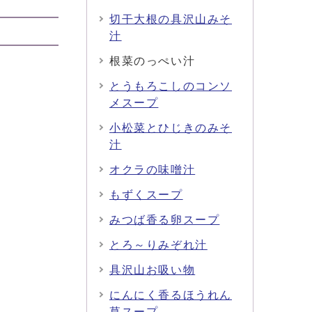
切干大根の具沢山みそ
汁
根菜のっぺい汁
とうもろこしのコンソ
メスープ
小松菜とひじきのみそ
汁
オクラの味噌汁
もずくスープ
みつば香る卵スープ
とろ～りみぞれ汁
具沢山お吸い物
にんにく香るほうれん
草スープ