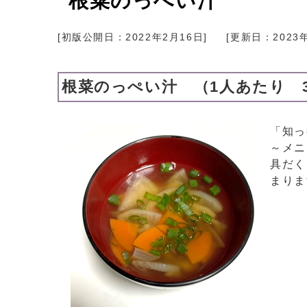
根菜のっぺい汁
[初版公開日：
2022年2月16日
]
[更新日：
2023
根菜のっぺい汁 （1人あたり 30k
「知っ
～メニ
具だく
まりま