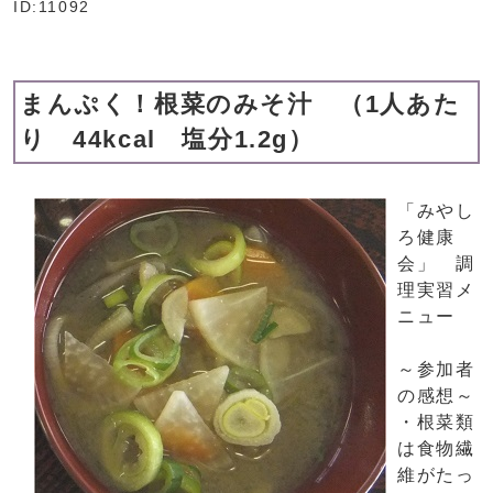
ID:11092
まんぷく！根菜のみそ汁 （1人あた
り 44kcal 塩分1.2g）
「みやし
ろ健康
会」 調
理実習メ
ニュー
～参加者
の感想～
・根菜類
は食物繊
維がたっ