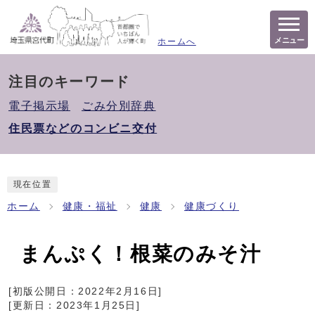
メニュー
ホームへ
注目のキーワード
電子掲示場
ごみ分別辞典
住民票などのコンビニ交付
現在位置
ホーム
健康・福祉
健康
健康づくり
まんぷく！根菜のみそ汁
[初版公開日：
2022年2月16日
]
[更新日：
2023年1月25日
]