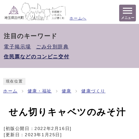
メニュー
ホームへ
注目のキーワード
電子掲示場
ごみ分別辞典
住民票などのコンビニ交付
現在位置
ホーム
健康・福祉
健康
健康づくり
せん切りキャベツのみそ汁
[初版公開日：
2022年2月16日
]
[更新日：
2023年1月25日
]