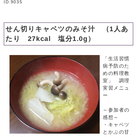
ID:9035
せん切りキャベツのみそ汁 （1人あ
たり 27kcal 塩分1.0g）
「生活習慣
病予防のた
めの料理教
室」 調理
実習メニュ
ー
～参加者の
感想～
・キャベツ
とかぶの甘