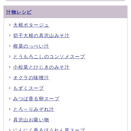
汁物レシピ
大根ポタージュ
切干大根の具沢山みそ汁
根菜のっぺい汁
とうもろこしのコンソメスープ
小松菜とひじきのみそ汁
オクラの味噌汁
もずくスープ
みつば香る卵スープ
とろ～りみぞれ汁
具沢山お吸い物
にんにく香るほうれん草スープ