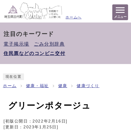
メニュー
ホームへ
注目のキーワード
電子掲示場
ごみ分別辞典
住民票などのコンビニ交付
現在位置
ホーム
健康・福祉
健康
健康づくり
グリーンポタージュ
[初版公開日：
2022年2月16日
]
[更新日：
2023年1月25日
]