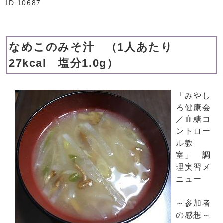
ID:10687
なめこのみそ汁 （1人あたり
27kcal 塩分1.0g）
「みやし
ろ健康会
／血糖コ
ントロー
ル教
室」 調
理実習メ
ニュー
～参加者
の感想～