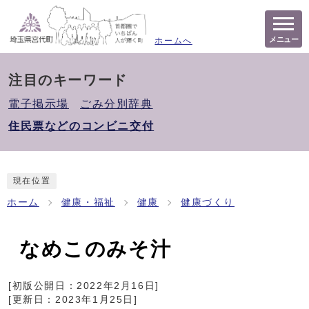
メニュー
ホームへ
注目のキーワード
電子掲示場
ごみ分別辞典
住民票などのコンビニ交付
現在位置
ホーム
健康・福祉
健康
健康づくり
なめこのみそ汁
[初版公開日：
2022年2月16日
]
[更新日：
2023年1月25日
]