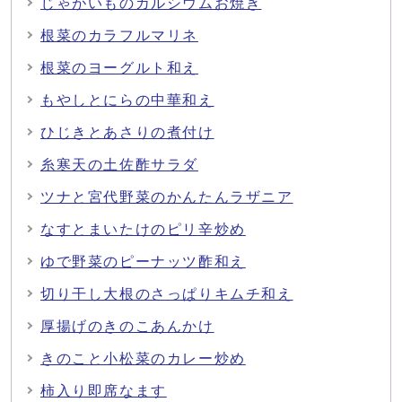
じゃがいものカルシウムお焼き
根菜のカラフルマリネ
根菜のヨーグルト和え
もやしとにらの中華和え
ひじきとあさりの煮付け
糸寒天の土佐酢サラダ
ツナと宮代野菜のかんたんラザニア
なすとまいたけのピリ辛炒め
ゆで野菜のピーナッツ酢和え
切り干し大根のさっぱりキムチ和え
厚揚げのきのこあんかけ
きのこと小松菜のカレー炒め
柿入り即席なます