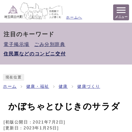
メニュー
ホームへ
注目のキーワード
電子掲示場
ごみ分別辞典
住民票などのコンビニ交付
現在位置
ホーム
健康・福祉
健康
健康づくり
かぼちゃとひじきのサラダ
[初版公開日：
2021年7月2日
]
[更新日：
2023年1月25日
]