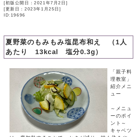
[初版公開日：
2021年7月2日
]
[更新日：
2023年1月25日
]
ID:19696
夏野菜のもみもみ塩昆布和え （1人
あたり 13kcal 塩分0.3g）
「親子料
理教室」
紹介メニ
ュー
～メニュ
ーのポイ
ント～
キャベツ