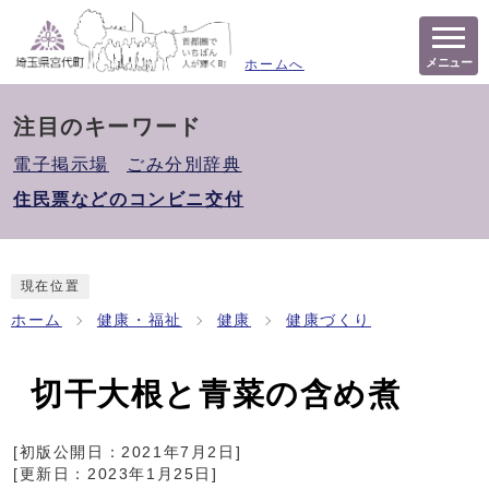
メニュー
ホームへ
注目のキーワード
電子掲示場
ごみ分別辞典
住民票などのコンビニ交付
現在位置
ホーム
健康・福祉
健康
健康づくり
切干大根と青菜の含め煮
[初版公開日：
2021年7月2日
]
[更新日：
2023年1月25日
]