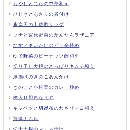
もやしとにらの中華和え
ひじきとあさりの煮付け
糸寒天の土佐酢サラダ
ツナと宮代野菜のかんたんラザニア
なすとまいたけのピリ辛炒め
ゆで野菜のピーナッツ酢和え
切り干し大根のさっぱりキムチ和え
厚揚げのきのこあんかけ
きのこと小松菜のカレー炒め
柿入り即席なます
キャベツと切昆布のわさびマヨ和え
海藻ナムル
切干大根のマリネ漬け