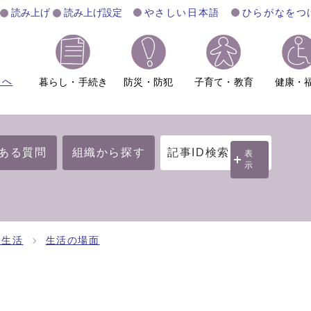
読み上げ
読み上げ設定
やさしい日本語
ひらがなをつ
ムへ
暮らし・手続き
防災・防犯
子育て・教育
健康・
ある質問
組織から探す
記事ID検索
表
示
・生活
生活の場面