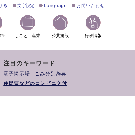
ける
文字設定
Language
お問い合わせ
福祉
しごと・産業
公共施設
行政情報
注目のキーワード
電子掲示場
ごみ分別辞典
住民票などのコンビニ交付