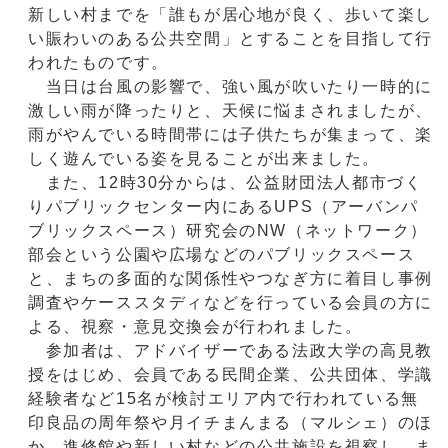
新しい村までを「誰もが居心地が良く、歩いて楽し
い賑わいのある公共空間」とすることを目指して行
われたものです。
当日は台風の影響で、強い風が吹いたり一時的に
激しい雨が降ったりと、天候に悩まされましたが、
雨がやんでいる時間帯には子供たちが集まって、楽
しく遊んでいる姿を見ることが出来ました。
また、12時30分からは、公益財団法人都市づく
りパブリックセンター内にあるUPS（アーバンパ
ブリックスペース）研究会のNW（ネットワーク）
部会という公園や広場などのパブリックスペース
と、まちの多面的な関係性やつなぎ方に着目し事例
調査やケーススタディなどを行っている会員の方に
よる、視察・意見交換会が行われました。
参加者は、アドバイザーである法政大学の高見教
授をはじめ、会員である民間企業、公共団体、学識
経験者など15名が検討エリア内で行われている無
印良品の周年祭や月イチまんまる（マルシェ）のほ
か、進修館や新しい村などの公共施設を視察し、ま