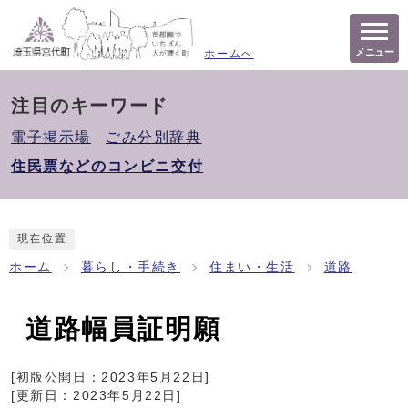
メニュー
ホームへ
注目のキーワード
電子掲示場
ごみ分別辞典
住民票などのコンビニ交付
現在位置
ホーム
暮らし・手続き
住まい・生活
道路
道路幅員証明願
[初版公開日：
2023年5月22日
]
[更新日：
2023年5月22日
]