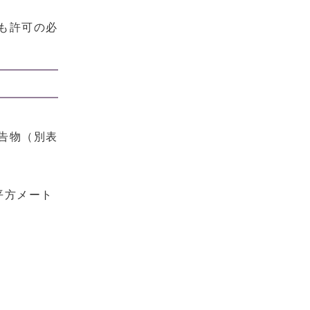
も許可の必
告物（別表
平方メート