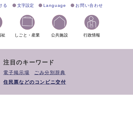
ける
文字設定
Language
お問い合わせ
福祉
しごと・産業
公共施設
行政情報
注目のキーワード
電子掲示場
ごみ分別辞典
住民票などのコンビニ交付