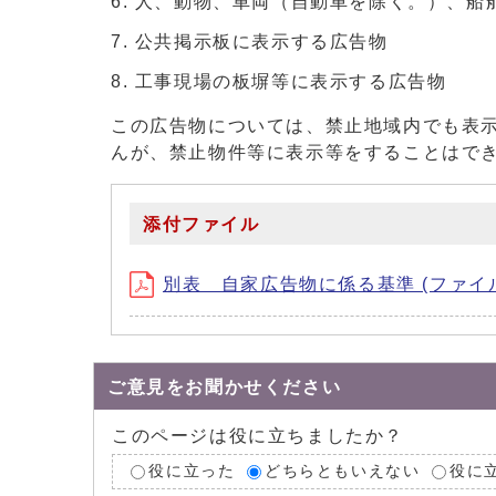
人、動物、車両（自動車を除く。）、船
公共掲示板に表示する広告物
工事現場の板塀等に表示する広告物
この広告物については、禁止地域内でも表
んが、禁止物件等に表示等をすることはで
添付ファイル
別表 自家広告物に係る基準 (ファイル名：bet
ご意見をお聞かせください
このページは役に立ちましたか？
役に立った
どちらともいえない
役に