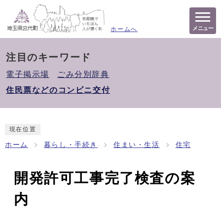
メニュー
ホームへ
注目のキーワード
電子掲示場
ごみ分別辞典
住民票などのコンビニ交付
現在位置
ホーム
暮らし・手続き
住まい・生活
住宅
開発許可工事完了検査の案
内