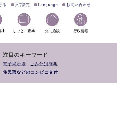
ける
文字設定
Language
お問い合わせ
福祉
しごと・産業
公共施設
行政情報
注目のキーワード
電子掲示場
ごみ分別辞典
住民票などのコンビニ交付