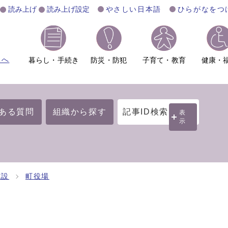
読み上げ
読み上げ設定
やさしい日本語
ひらがなをつ
ムへ
暮らし・手続き
防災・防犯
子育て・教育
健康・
ある質問
組織から探す
記事ID検索
表
示
施設
町役場