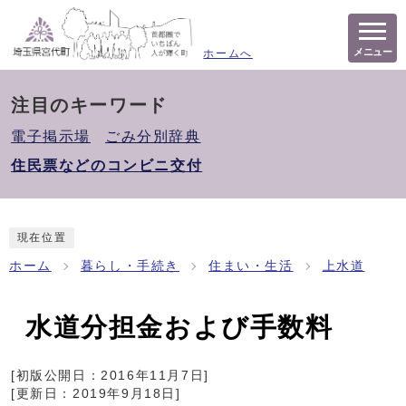
メニュー
ホームへ
注目のキーワード
電子掲示場
ごみ分別辞典
住民票などのコンビニ交付
現在位置
ホーム
暮らし・手続き
住まい・生活
上水道
水道分担金および手数料
[初版公開日：
2016年11月7日
]
[更新日：
2019年9月18日
]