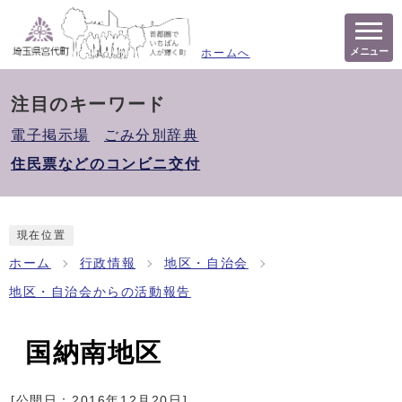
メニュー
ホームへ
注目のキーワード
電子掲示場
ごみ分別辞典
住民票などのコンビニ交付
現在位置
ホーム
行政情報
地区・自治会
地区・自治会からの活動報告
国納南地区
[公開日：
2016年12月20日
]