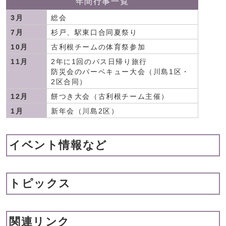
年間行事一覧
3月
総会
7月
杉戸、駅東口合同夏祭り
10月
古利根チームの体育祭参加
11月
2年に1回のバス日帰り旅行
防災会のバーベキュー大会（川島1区・
2区合同）
12月
餅つき大会（古利根チーム主催）
1月
新年会（川島2区）
イベント情報など
トピックス
関連リンク