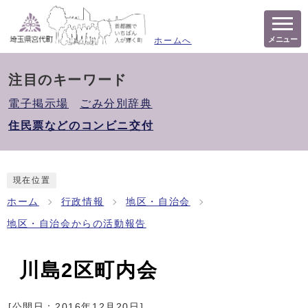
メニュー
ホームへ
注目のキーワード
電子掲示場
ごみ分別辞典
住民票などのコンビニ交付
現在位置
ホーム
行政情報
地区・自治会
地区・自治会からの活動報告
川島2区町内会
[公開日：
2016年12月20日
]