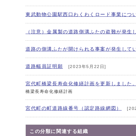
東武動物公園駅西口わくわくロード事業につ
（注意）金属製の道路側溝ふたの盗難が発生
道路の側溝ふたが開けられる事案が発生して
道路幅員証明願
[2023年5月22日]
宮代町橋梁長寿命化修繕計画を更新しました
橋梁長寿命化修繕計画
宮代町の町道路線番号（認定路線網図）
[20
この分類に関連する組織