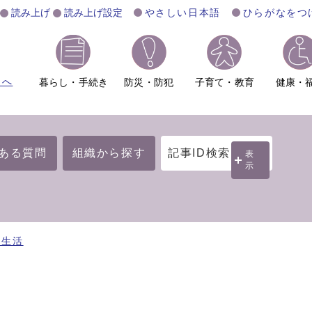
読み上げ
読み上げ設定
やさしい日本語
ひらがなをつ
ムへ
暮らし・手続き
防災・防犯
子育て・教育
健康・
ある質問
組織から探す
記事ID検索
表
示
・生活