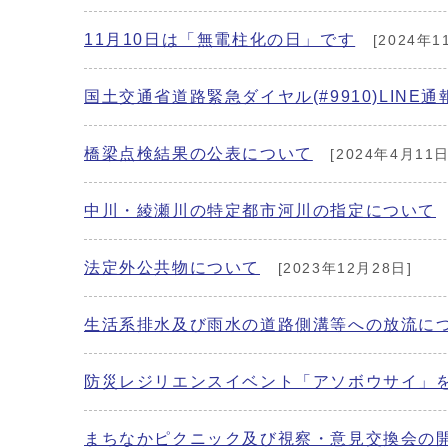
11月10日は「無電柱化の日」です
[2024年1
国土交通省道路緊急ダイヤル(#9910)LINE
橋梁点検結果の公表について
[2024年4月11日
中川・綾瀬川の特定都市河川の指定について
法定外公共物について
[2023年12月28日]
生活系排水及び雨水の道路側溝等への放流に
防災レジリエンスイベント「アソボウサイ」
まちなかピクニック及び視察・意見交換会の