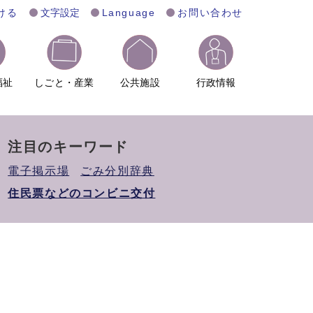
ける
文字設定
Language
お問い合わせ
福祉
しごと・産業
公共施設
行政情報
注目のキーワード
電子掲示場
ごみ分別辞典
住民票などのコンビニ交付