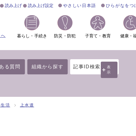
読み上げ
読み上げ設定
やさしい日本語
ひらがなをつ
ムへ
暮らし・手続き
防災・防犯
子育て・教育
健康・
ある質問
組織から探す
記事ID検索
表
示
・生活
上水道