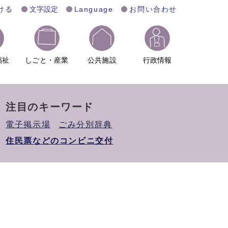
ける
文字設定
Language
お問い合わせ
福祉
しごと・産業
公共施設
行政情報
注目のキーワード
電子掲示場
ごみ分別辞典
住民票などのコンビニ交付