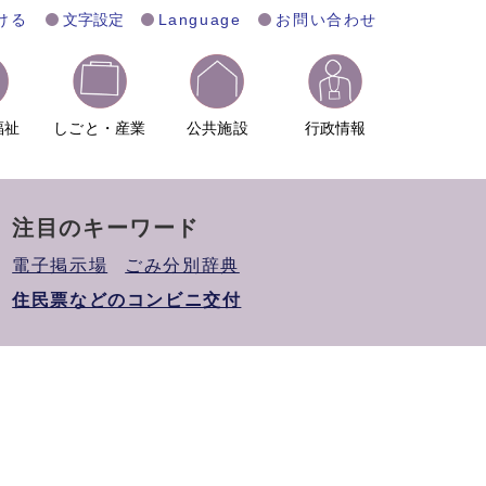
ける
文字設定
Language
お問い合わせ
福祉
しごと・産業
公共施設
行政情報
注目のキーワード
電子掲示場
ごみ分別辞典
住民票などのコンビニ交付