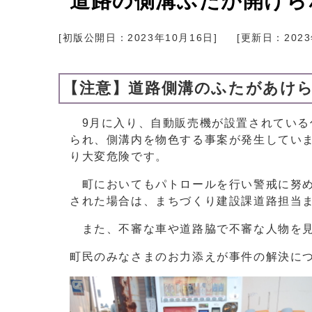
道路の側溝ふたが開けら
[初版公開日：
2023年10月16日
]
[更新日：
202
【注意】道路側溝のふたがあけ
9月に入り、自動販売機が設置されている
られ、側溝内を物色する事案が発生してい
り大変危険です。
町においてもパトロールを行い警戒に努め
された場合は、まちづくり建設課道路担当
また、不審な車や道路脇で不審な人物を見
町民のみなさまのお力添えが事件の解決に