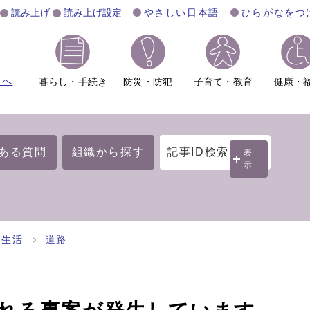
読み上げ
読み上げ設定
やさしい日本語
ひらがなをつ
ムへ
暮らし・手続き
防災・防犯
子育て・教育
健康・
ある質問
組織から探す
記事ID検索
表
示
・生活
道路