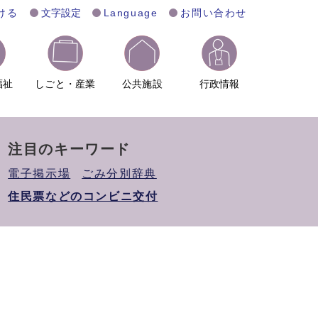
ける
文字設定
Language
お問い合わせ
福祉
しごと・産業
公共施設
行政情報
注目のキーワード
電子掲示場
ごみ分別辞典
住民票などのコンビニ交付