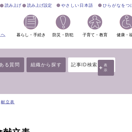
読み上げ
読み上げ設定
やさしい日本語
ひらがなをつ
ムへ
暮らし・手続き
防災・防犯
子育て・教育
健康・
ある質問
組織から探す
記事ID検索
表
示
献立表