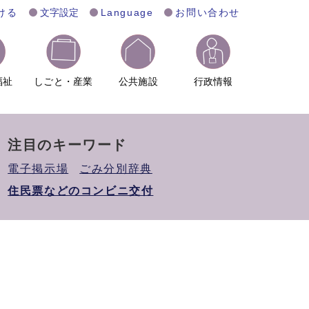
ける
文字設定
Language
お問い合わせ
福祉
しごと・産業
公共施設
行政情報
注目のキーワード
電子掲示場
ごみ分別辞典
住民票などのコンビニ交付