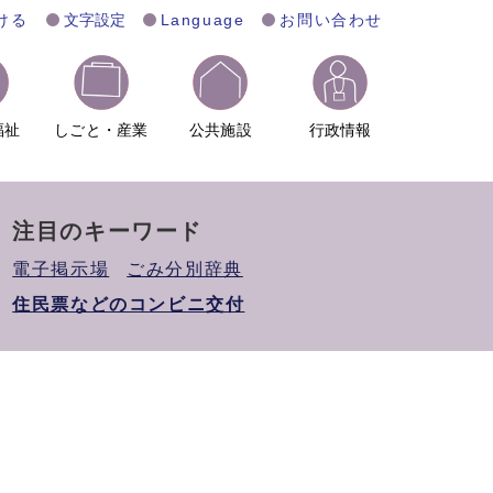
ける
文字設定
Language
お問い合わせ
福祉
しごと・産業
公共施設
行政情報
注目のキーワード
電子掲示場
ごみ分別辞典
住民票などのコンビニ交付