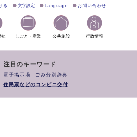
ける
文字設定
Language
お問い合わせ
福祉
しごと・産業
公共施設
行政情報
注目のキーワード
電子掲示場
ごみ分別辞典
住民票などのコンビニ交付