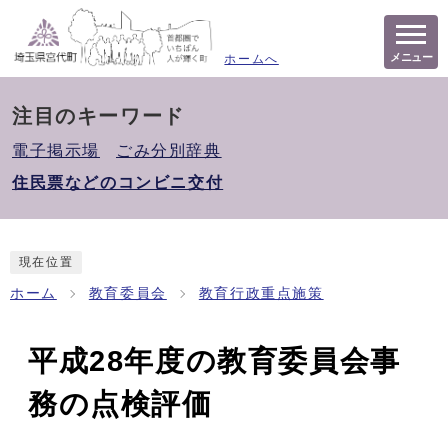
メニュー
ホームへ
注目のキーワード
電子掲示場
ごみ分別辞典
住民票などのコンビニ交付
現在位置
ホーム
教育委員会
教育行政重点施策
平成28年度の教育委員会事
務の点検評価