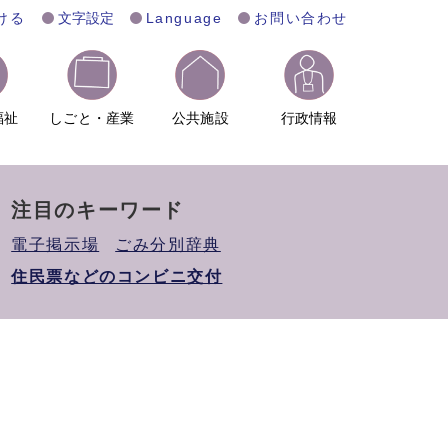
ける
文字設定
Language
お問い合わせ
福祉
しごと・産業
公共施設
行政情報
注目のキーワード
電子掲示場
ごみ分別辞典
住民票などのコンビニ交付