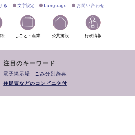
ける
文字設定
Language
お問い合わせ
福祉
しごと・産業
公共施設
行政情報
注目のキーワード
電子掲示場
ごみ分別辞典
住民票などのコンビニ交付