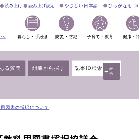
読み上げ
読み上げ設定
やさしい日本語
ひらがなをつ
ムへ
暮らし・手続き
防災・防犯
子育て・教育
健康・
ある質問
組織から探す
記事ID検索
表
示
科用図書の採択について