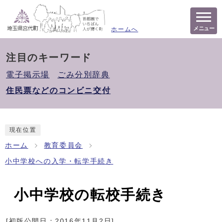
メニュー
ホームへ
注目のキーワード
電子掲示場
ごみ分別辞典
住民票などのコンビニ交付
現在位置
ホーム
教育委員会
小中学校への入学・転学手続き
小中学校の転校手続き
[初版公開日：
2016年11月2日
]