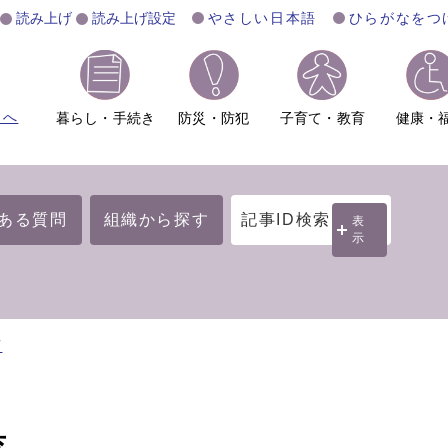
読み上げ
読み上げ設定
やさしい日本語
ひらがなをつ
ムへ
暮らし・手続き
防災・防犯
子育て・教育
健康・
ある質問
組織から探す
記事ID検索
表
示
育