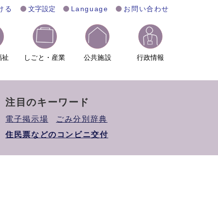
ける
文字設定
Language
お問い合わせ
福祉
しごと・産業
公共施設
行政情報
注目のキーワード
電子掲示場
ごみ分別辞典
住民票などのコンビニ交付