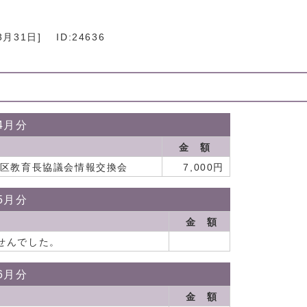
3月31日
]
ID:24636
4月分
金 額
地区教育長協議会情報交換会
7,000円
5月分
金 額
せんでした。
6月分
金 額