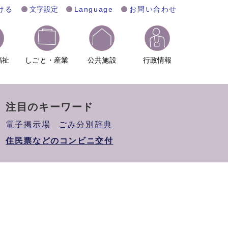
ける
文字設定
Language
お問い合わせ
福祉
しごと・産業
公共施設
行政情報
注目のキーワード
電子掲示場
ごみ分別辞典
住民票などのコンビニ交付