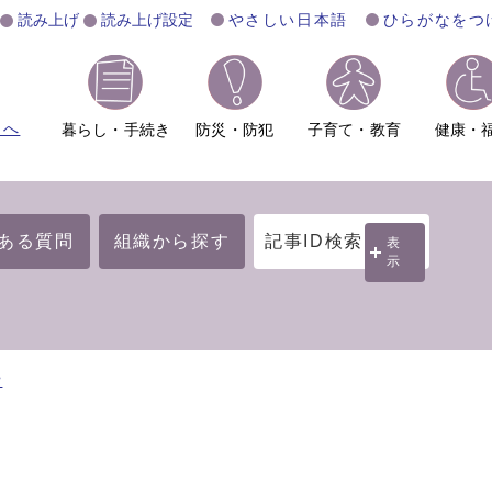
読み上げ
読み上げ設定
やさしい日本語
ひらがなをつ
ムへ
暮らし・手続き
防災・防犯
子育て・教育
健康・
ある質問
組織から探す
記事ID検索
表
示
費