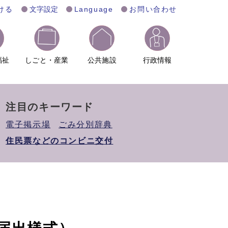
ける
文字設定
Language
お問い合わせ
福祉
しごと・産業
公共施設
行政情報
注目のキーワード
電子掲示場
ごみ分別辞典
住民票などのコンビニ交付