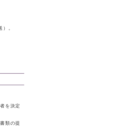
送）。
学者を決定
度書類の提