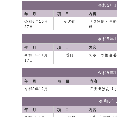
令和5年
年 月
項 目
内容
令和5年10月
その他
地域保健・医
27日
費
令和5年
年 月
項 目
内容
令和5年11月
香典
スポーツ推進
17日
令和5年
年 月
項 目
内容
令和5年12月
※支出はあり
令和6年
年 月
項 目
内容