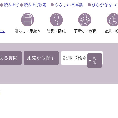
読み上げ
読み上げ設定
やさしい日本語
ひらがなをつ
ムへ
暮らし・手続き
防災・防犯
子育て・教育
健康・
ある質問
組織から探す
記事ID検索
表
示
費