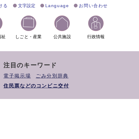
ける
文字設定
Language
お問い合わせ
福祉
しごと・産業
公共施設
行政情報
注目のキーワード
電子掲示場
ごみ分別辞典
住民票などのコンビニ交付