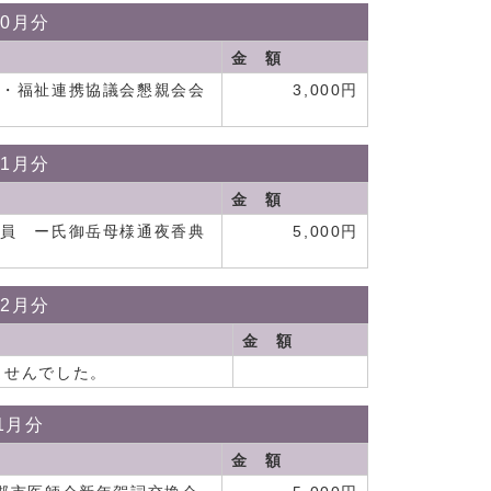
10月分
金 額
療・福祉連携協議会懇親会会
3,000円
11月分
金 額
委員 ー氏御岳母様通夜香典
5,000円
12月分
金 額
ませんでした。
1月分
金 額