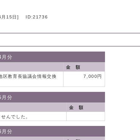
4月15日
]
ID:21736
4月分
金 額
地区教育長協議会情報交換
7,000円
5月分
金 額
ませんでした。
6月分