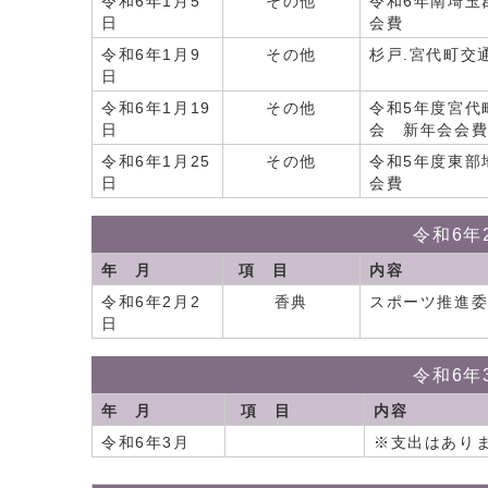
令和6年1月5
その他
令和6年南埼玉
日
会費
令和6年1月9
その他
杉戸.宮代町交
日
令和6年1月19
その他
令和5年度宮代
日
会 新年会会
令和6年1月25
その他
令和5年度東部
日
会費
令和6年
年 月
項 目
内容
令和6年2月2
香典
スポーツ推進
日
令和6年
年 月
項 目
内容
令和6年3月
※支出はあり