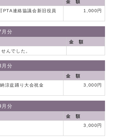
金 額
町PTA連絡協議会新旧役員
1,000円
7月分
金 額
ませんでした。
8月分
金 額
会納涼盆踊り大会祝金
3,000円
9月分
金 額
金
3,000円