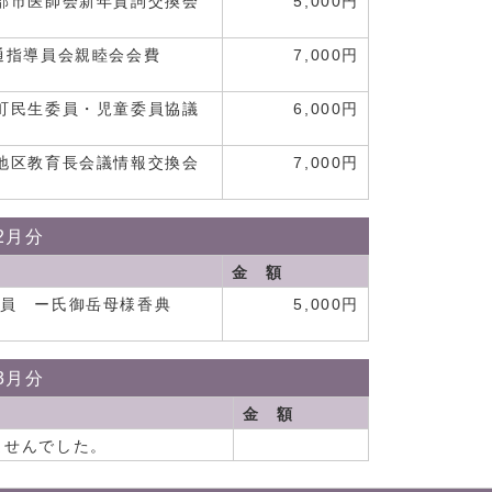
郡市医師会新年賀詞交換会
5,000円
通指導員会親睦会会費
7,000円
町民生委員・児童委員協議
6,000円
費
地区教育長会議情報交換会
7,000円
2月分
金 額
委員 ー氏御岳母様香典
5,000円
3月分
金 額
ませんでした。