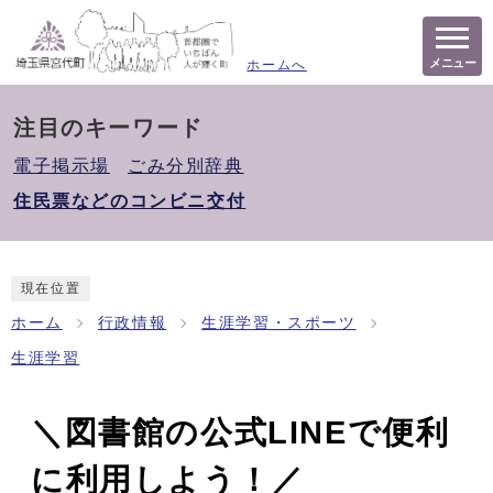
メニュー
ホームへ
注目のキーワード
電子掲示場
ごみ分別辞典
住民票などのコンビニ交付
現在位置
ホーム
行政情報
生涯学習・スポーツ
生涯学習
＼図書館の公式LINEで便利
に利用しよう！／