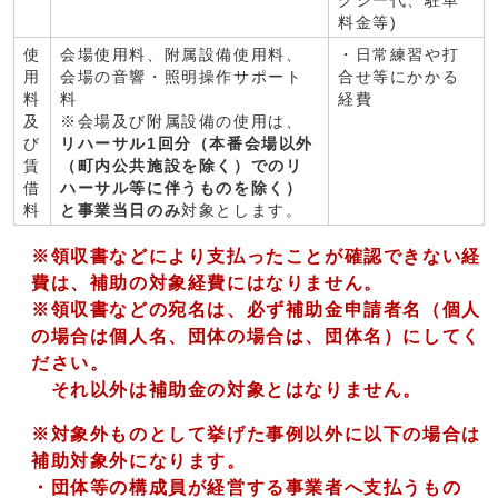
クシー代、駐車
料金等)
使
会場使用料、附属設備使用料、
・日常練習や打
用
会場の音響・照明操作サポート
合せ等にかかる
料
料
経費
及
※会場及び附属設備の使用は、
び
リハーサル1回分（本番会場以外
賃
（町内公共施設を除く）でのリ
借
ハーサル等に伴うものを除く）
料
と事業当日のみ
対象とします。
※領収書などにより支払ったことが確認できない経
費は、補助の対象経費にはなりません。
※領収書などの宛名は、必ず補助金申請者名（個人
の場合は個人名、団体の場合は、団体名）にしてく
ださい。
それ以外は補助金の対象とはなりません。
※対象外ものとして挙げた事例以外に以下の場合は
補助対象外になります。
・団体等の構成員が経営する事業者へ支払うもの