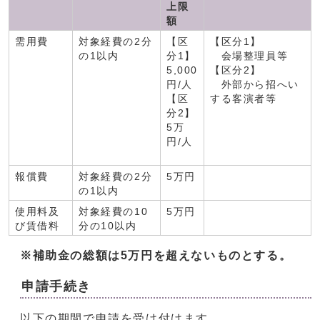
上限
額
需用費
対象経費の2分
【区
【区分1】
の1以内
分1】
会場整理員等
5,000
【区分2】
円/人
外部から招へい
【区
する客演者等
分2】
5万
円/人
報償費
対象経費の2分
5万円
の1以内
使用料及
対象経費の10
5万円
び賃借料
分の10以内
※補助金の総額は5万円を超えないものとする。
申請手続き
以下の期間で申請を受け付けます。