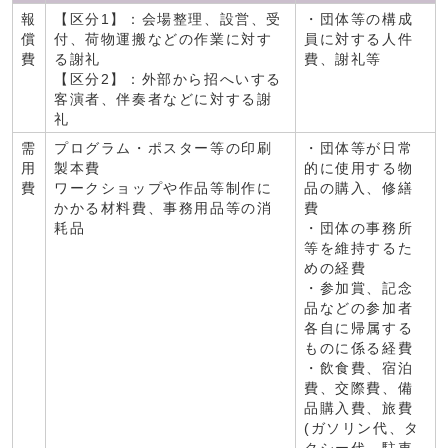
報
【区分1】：会場整理、設営、受
・団体等の構成
償
付、荷物運搬などの作業に対す
員に対する人件
費
る謝礼
費、謝礼等
【区分2】：外部から招へいする
客演者、伴奏者などに対する謝
礼
需
プログラム・ポスター等の印刷
・団体等が日常
用
製本費
的に使用する物
費
ワークショップや作品等制作に
品の購入、修繕
かかる材料費、事務用品等の消
費
耗品
・団体の事務所
等を維持するた
めの経費
・参加賞、記念
品などの参加者
各自に帰属する
ものに係る経費
・飲食費、宿泊
費、交際費、備
品購入費、旅費
(ガソリン代、タ