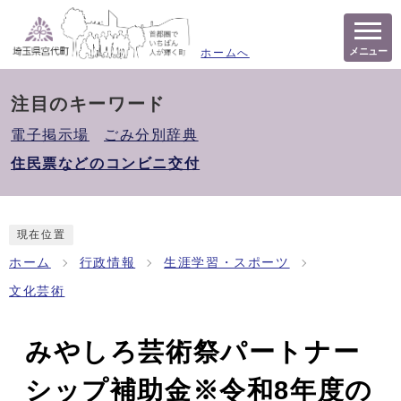
メニュー
ホームへ
注目のキーワード
電子掲示場
ごみ分別辞典
住民票などのコンビニ交付
現在位置
ホーム
行政情報
生涯学習・スポーツ
文化芸術
みやしろ芸術祭パートナー
シップ補助金※令和8年度の