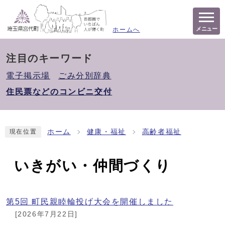
メニュー
ホームへ
注目のキーワード
電子掲示場
ごみ分別辞典
住民票などのコンビニ交付
ホーム
健康・福祉
高齢者福祉
現在位置
いきがい・仲間づくり
第5回 町民親睦輪投げ大会を開催しました
[2026年7月22日]