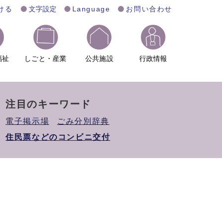
ける
文字設定
Language
お問い合わせ
福祉
しごと・産業
公共施設
行政情報
注目のキーワード
電子掲示場
ごみ分別辞典
住民票などのコンビニ交付