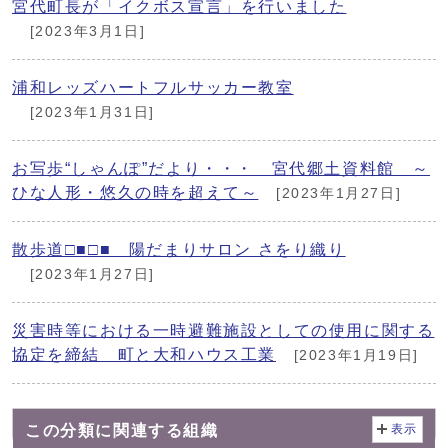
宮代町長が「イクボス宣言」を行いました
[2023年3月1日]
浦和レッズハートフルサッカー教室
[2023年1月31日]
お写歩“しゃんぽ”だより・・・ 宮代郷土資料館 ～
ひな人形・悠久の時を超えて～
[2023年1月27日]
散歩道□■□■ 陽だまりサロン さをり織り
[2023年1月27日]
災害時等における一時避難施設としての使用に関する
協定を締結 町と大和ハウス工業
[2023年1月19日]
この分類に関連する組織
表示