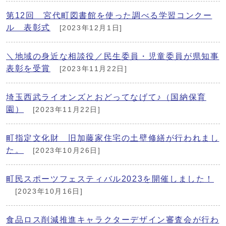
第12回 宮代町図書館を使った調べる学習コンクー
ル 表彰式
[2023年12月1日]
＼地域の身近な相談役／民生委員・児童委員が県知事
表彰を受賞
[2023年11月22日]
埼玉西武ライオンズとおどってなげて♪（国納保育
園）
[2023年11月22日]
町指定文化財 旧加藤家住宅の土壁修繕が行われまし
た。
[2023年10月26日]
町民スポーツフェスティバル2023を開催しました！
[2023年10月16日]
食品ロス削減推進キャラクターデザイン審査会が行わ