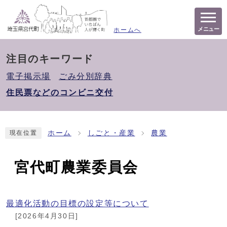
メニュー
ホームへ
注目のキーワード
電子掲示場
ごみ分別辞典
住民票などのコンビニ交付
ホーム
しごと・産業
農業
現在位置
宮代町農業委員会
最適化活動の目標の設定等について
[2026年4月30日]