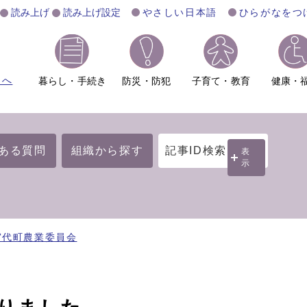
読み上げ
読み上げ設定
やさしい日本語
ひらがなをつ
ムへ
暮らし・手続き
防災・防犯
子育て・教育
健康・
ある質問
組織から探す
記事ID検索
表
示
宮代町農業委員会