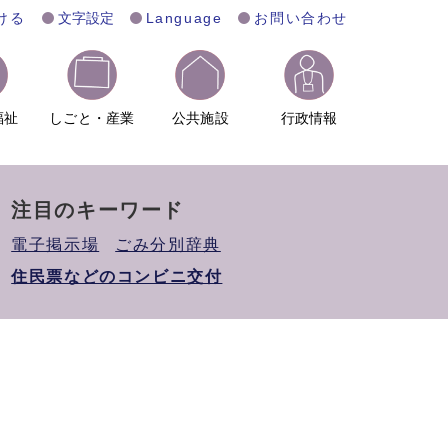
ける
文字設定
Language
お問い合わせ
福祉
しごと・産業
公共施設
行政情報
注目のキーワード
電子掲示場
ごみ分別辞典
住民票などのコンビニ交付