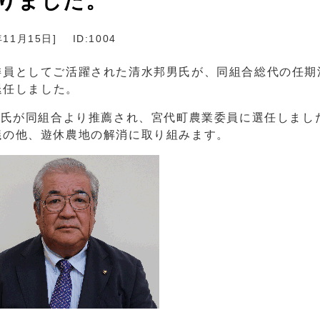
りました。
年11月15日
]
ID:1004
委員としてご活躍された清水邦男氏が、同組合総代の任期
退任しました。
雄氏が同組合より推薦され、宮代町農業委員に選任しまし
議の他、遊休農地の解消に取り組みます。