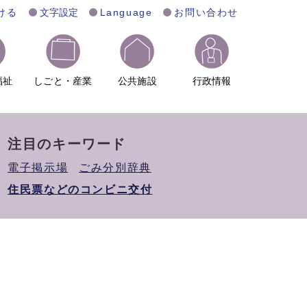
ける
文字設定
Language
お問い合わせ
福祉
しごと・産業
公共施設
行政情報
注目のキーワード
電子掲示場
ごみ分別辞典
住民票などのコンビニ交付