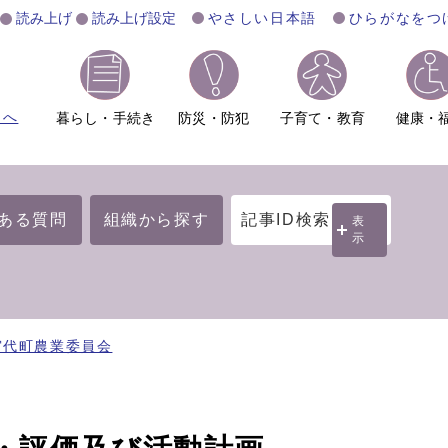
読み上げ
読み上げ設定
やさしい日本語
ひらがなをつ
ムへ
暮らし・手続き
防災・防犯
子育て・教育
健康・
ある質問
組織から探す
記事ID検索
表
示
宮代町農業委員会